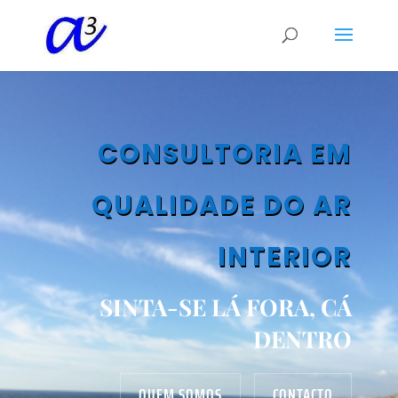
CONSULTORIA EM
QUALIDADE DO AR
INTERIOR
SINTA-SE LÁ FORA, CÁ
DENTRO
QUEM SOMOS
CONTACTO